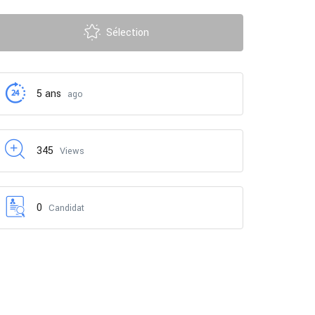
Sélection
5 ans
ago
345
Views
0
Candidat