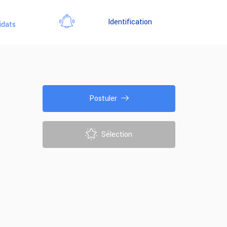
Identification
idats
Postuler
Sélection