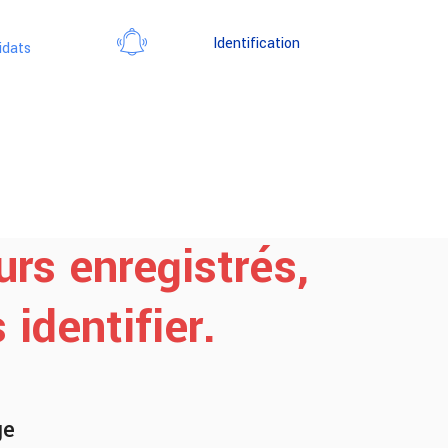
Identification
idats
urs enregistrés,
identifier.
ge