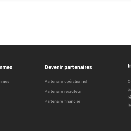
I
ammes
Devenir partenaires
ammes
Partenaire opérationnel
C
p
Partenaire recruteur
r
Partenaire financier
l