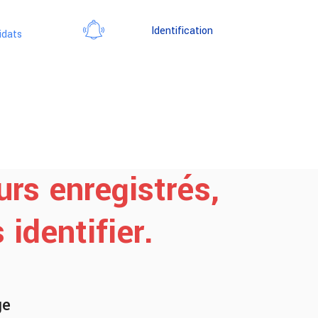
Identification
idats
urs enregistrés,
identifier.
ge