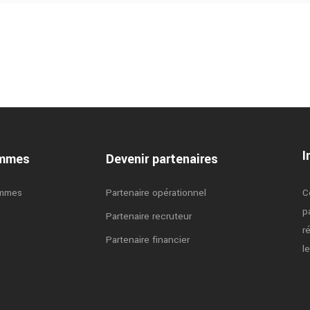
I
ammes
Devenir partenaires
ammes
Partenaire opérationnel
C
p
Partenaire recruteur
r
Partenaire financier
l