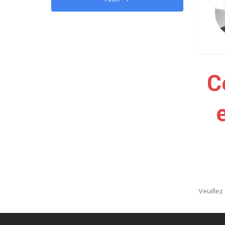
C
Veuille