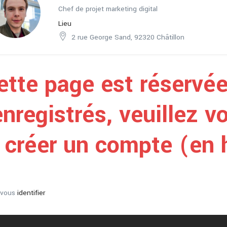
Chef de projet marketing digital
Lieu
2 rue George Sand, 92320 Châtillon
ette page est réservée
enregistrés, veuillez vo
créer un compte (en h
z vous
identifier