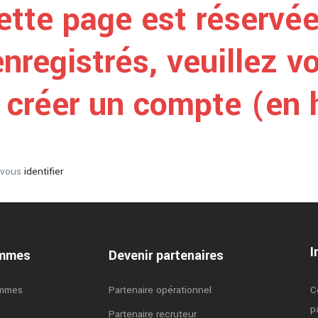
ette page est réservée
enregistrés, veuillez vo
créer un compte (en h
z vous
identifier
I
ammes
Devenir partenaires
ammes
Partenaire opérationnel
C
p
Partenaire recruteur