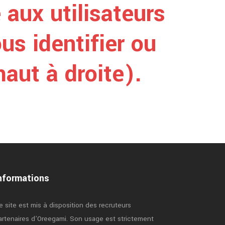
 aux utilisateurs
us identifier ou
aut à droite).
nformations
e site est mis à disposition des recruteurs
artenaires d’Oreegami. Son usage est strictement