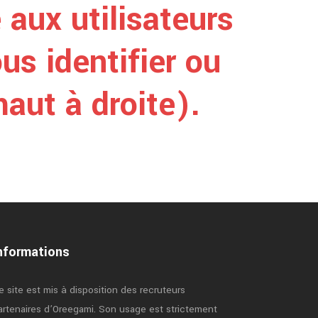
 aux utilisateurs
us identifier ou
aut à droite).
nformations
e site est mis à disposition des recruteurs
artenaires d’Oreegami. Son usage est strictement