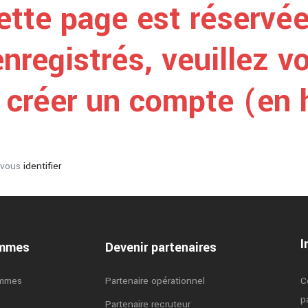
ette page est réservée
enregistrés, veuillez vo
créer un compte (en h
z vous
identifier
I
ammes
Devenir partenaires
ammes
Partenaire opérationnel
C
p
Partenaire recruteur