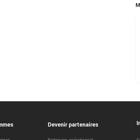
M
I
ammes
Devenir partenaires
ammes
Partenaire opérationnel
C