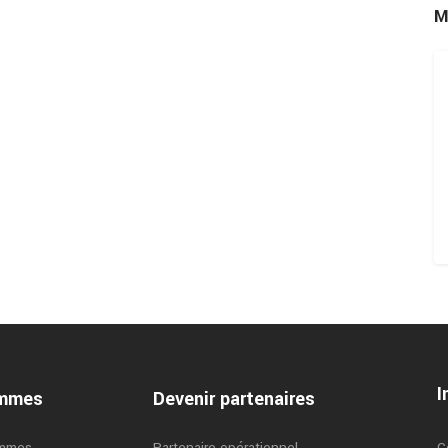
M
I
ammes
Devenir partenaires
ammes
Partenaire opérationnel
C