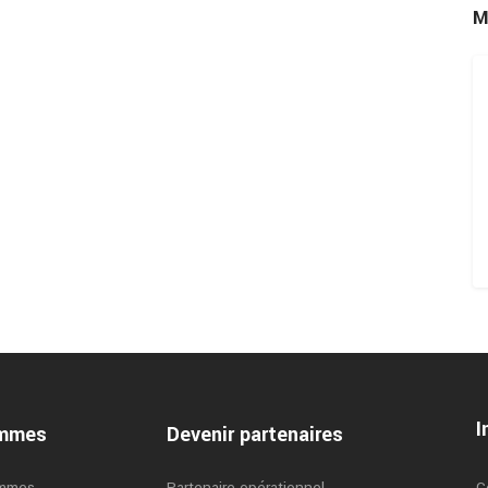
M
I
ammes
Devenir partenaires
ammes
Partenaire opérationnel
C